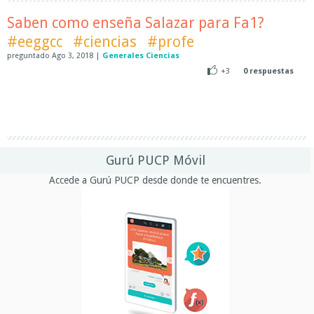
Saben como enseña Salazar para Fa1?
#eeggcc
#ciencias
#profe
preguntado
Ago 3, 2018
|
Generales Ciencias
+3
0
respuestas
Gurú PUCP Móvil
Accede a Gurú PUCP desde donde te encuentres.