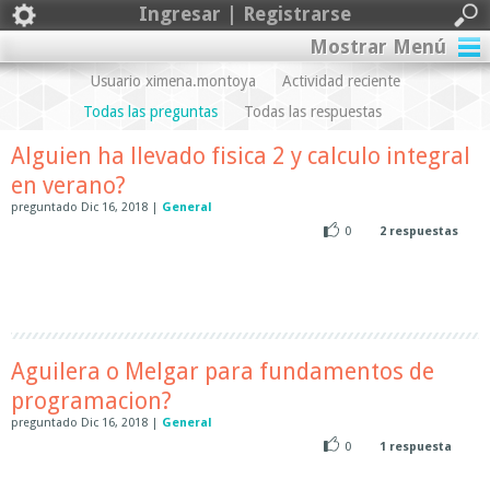
Ingresar | Registrarse
Mostrar Menú
Usuario ximena.montoya
Actividad reciente
Todas las preguntas
Todas las respuestas
Alguien ha llevado fisica 2 y calculo integral
en verano?
preguntado
Dic 16, 2018
|
General
0
2
respuestas
Aguilera o Melgar para fundamentos de
programacion?
preguntado
Dic 16, 2018
|
General
0
1
respuesta