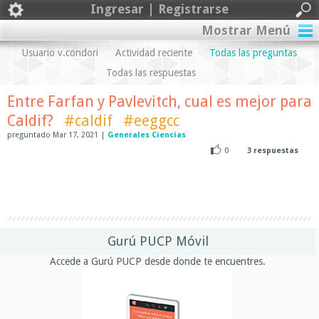
Ingresar | Registrarse
Mostrar Menú
Usuario v.condori
Actividad reciente
Todas las preguntas
Todas las respuestas
Entre Farfan y Pavlevitch, cual es mejor para
Caldif?
#caldif
#eeggcc
preguntado
Mar 17, 2021
|
Generales Ciencias
0
3
respuestas
Gurú PUCP Móvil
Accede a Gurú PUCP desde donde te encuentres.