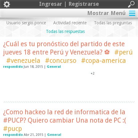
Ingresar | Registrarse
Mostrar Menú
Usuario sergio.ponce
Actividad reciente
Todas las preguntas
Todas las respuestas
¿Cuál es tu pronóstico del partido de este
jueves 18 entre Perú y Venezuela? ⚽
#perú
#venezuela
#concurso
#copa-america
respondido
Jun 18, 2015
|
General
+2
¿Como hackeo la red de informatica de la
#PUCP? Quiero cambiar Una nota de PC :(
#pucp
respondido
Abr 21, 2015
|
General