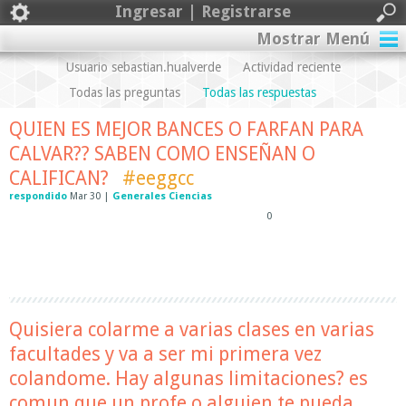
Ingresar | Registrarse
Mostrar Menú
Usuario sebastian.hualverde
Actividad reciente
Todas las preguntas
Todas las respuestas
QUIEN ES MEJOR BANCES O FARFAN PARA
CALVAR?? SABEN COMO ENSEÑAN O
CALIFICAN?
#eeggcc
respondido
Mar 30
|
Generales Ciencias
0
Quisiera colarme a varias clases en varias
facultades y va a ser mi primera vez
colandome. Hay algunas limitaciones? es
comun que un profe o alguien te pueda