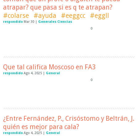
atrapar? que pasa si es q te atrapan?
#colarse
#ayuda
#eeggcc
#eggll
respondido
Mar 30
|
Generales Ciencias
0
Que tal califica Moscoso en FA3
respondido
Ago 4, 2025
|
General
0
¿Entre Fernández, P., Crisóstomo y Beltrán, J.
quién es mejor para cala?
respondido
Ago 4, 2025
|
General