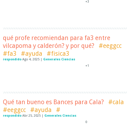
+3
qué profe recomiendan para fa3 entre
vilcapoma y calderón? y por qué?
#eeggcc
#fa3
#ayuda
#fisica3
respondido
Ago 4, 2025
|
Generales Ciencias
+1
Qué tan bueno es Bances para Cala?
#cala
#eeggcc
#ayuda
#
respondido
Abr 25, 2025
|
Generales Ciencias
0