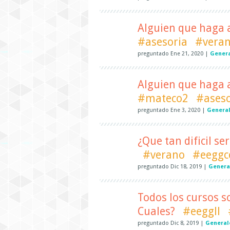
Alguien que haga 
#asesoria
#vera
preguntado
Ene 21, 2020
|
Gener
Alguien que haga 
#mateco2
#aseso
preguntado
Ene 3, 2020
|
Genera
¿Que tan dificil se
#verano
#eeggc
preguntado
Dic 18, 2019
|
Genera
Todos los cursos s
Cuales?
#eeggll
preguntado
Dic 8, 2019
|
General