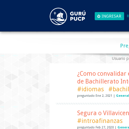
R
Pre
Usuario 
¿Como convalidar e
de Bachillerato In
#idiomas
#bachil
preguntado
Ene 2, 2021
|
Genera
Segura o Villavicen
#introafinanzas
preguntado
Feb 27, 2020
|
Genera