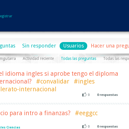
egistrar
guntas
Sin responder
Usuarios
Hacer una preg
pmgutarra
Actividad reciente
Todas las preguntas
Todas las resp
l idioma ingles si aprobe tengo el diploma
ternacional?
#convalidar
#ingles
lerato-internacional
0
0
respuestas
l
cio para intro a finanzas?
#eeggcc
0
0
respuestas
les Ciencias