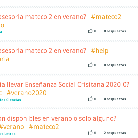
asesoria mateco 2 en verano?
#mateco2
no
0
0
respuestas
al
asesoria mateco 2 en verano?
#help
ria
0
0
respuestas
l
ria llevar Enseñanza Social Crisitana 2020-0?
c
#verano2020
0
0
respuestas
les Ciencias
on disponibles en verano o solo alguno?
#verano
#mateco2
0
2
respuestas
es Letras