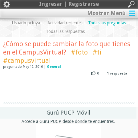
Ingresar | Registrarse
Mostrar Menú
Usuario pctuya
Actividad reciente
Todas las preguntas
Todas las respuestas
¿Cómo se puede cambiar la foto que tienes
en el CampusVirtual?
#foto
#ti
#campusvirtual
preguntado
May 12, 2016
|
General
0
1
respuesta
Gurú PUCP Móvil
Accede a Gurú PUCP desde donde te encuentres.