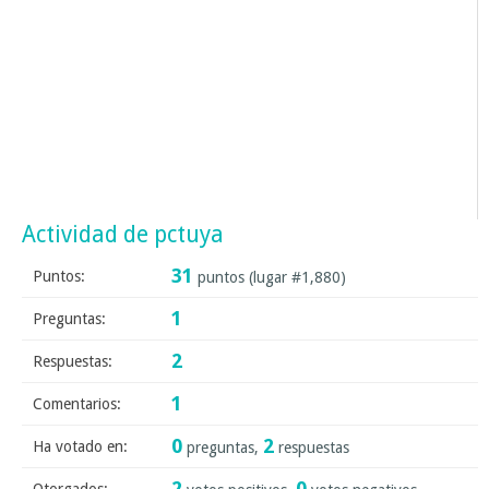
Actividad de pctuya
31
Puntos:
puntos (lugar #
1,880
)
1
Preguntas:
2
Respuestas:
1
Comentarios:
0
2
Ha votado en:
preguntas,
respuestas
2
0