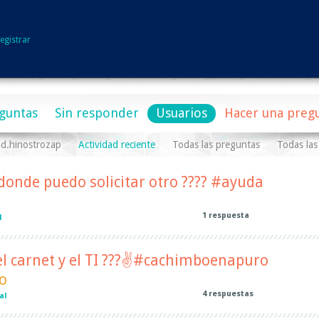
egistrar
guntas
Sin responder
Usuarios
Hacer una preg
ld.hinostrozap
Actividad reciente
Todas las preguntas
Todas las
 donde puedo solicitar otro ???? #ayuda
1
respuesta
l
l carnet y el TI ???✌#cachimboenapuro
o
4
respuestas
al