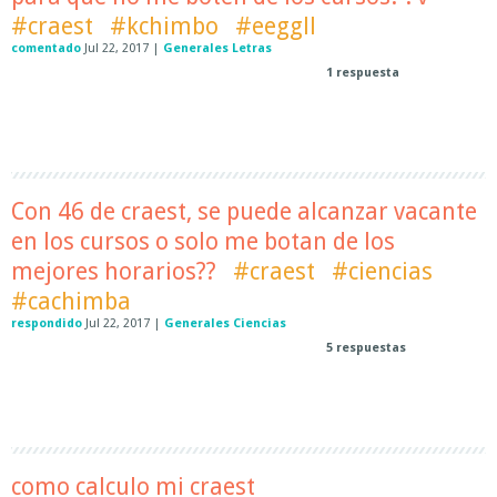
#craest
#kchimbo
#eeggll
comentado
Jul 22, 2017
|
Generales Letras
1
respuesta
Con 46 de craest, se puede alcanzar vacante
en los cursos o solo me botan de los
mejores horarios??
#craest
#ciencias
#cachimba
respondido
Jul 22, 2017
|
Generales Ciencias
5
respuestas
como calculo mi craest