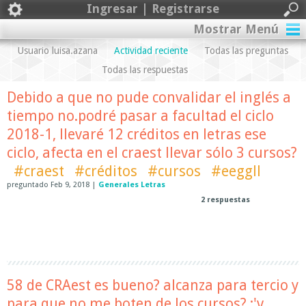
Ingresar | Registrarse
Mostrar Menú
Usuario luisa.azana
Actividad reciente
Todas las preguntas
Todas las respuestas
Debido a que no pude convalidar el inglés a
tiempo no.podré pasar a facultad el ciclo
2018-1, llevaré 12 créditos en letras ese
ciclo, afecta en el craest llevar sólo 3 cursos?
#craest
#créditos
#cursos
#eeggll
preguntado
Feb 9, 2018
|
Generales Letras
2
respuestas
58 de CRAest es bueno? alcanza para tercio y
para que no me boten de los cursos? :'v