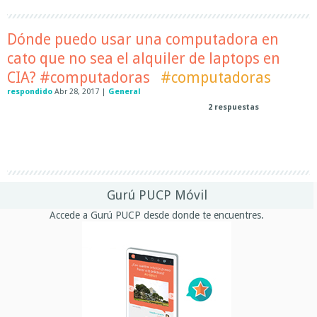
Dónde puedo usar una computadora en
cato que no sea el alquiler de laptops en
CIA? #computadoras
#computadoras
respondido
Abr 28, 2017
|
General
2
respuestas
Gurú PUCP Móvil
Accede a Gurú PUCP desde donde te encuentres.