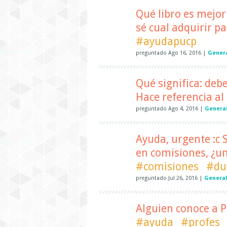
Qué libro es mejo
sé cual adquirir pa
#ayudapucp
preguntado
Ago 16, 2016
|
Gener
Qué significa: debe
Hace referencia al 
preguntado
Ago 4, 2016
|
Genera
Ayuda, urgente :c S
en comisiones, ¿u
#comisiones
#du
preguntado
Jul 26, 2016
|
General
Alguien conoce a P
#ayuda
#profes