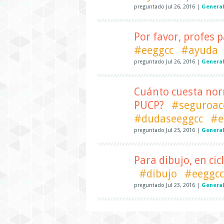
preguntado
Jul 26, 2016
|
General
Por favor, profes
#eeggcc
#ayuda
preguntado
Jul 26, 2016
|
General
Cuánto cuesta nor
PUCP?
#seguroac
#dudaseeggcc
#e
preguntado
Jul 25, 2016
|
General
Para dibujo, en ci
#dibujo
#eeggcc
preguntado
Jul 23, 2016
|
General