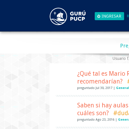
R
Pre
Usuario 
¿Qué tal es Mario 
recomendarían?
preguntado
Jul 30, 2017
|
General
Saben si hay aulas 
cuáles son?
#dud
preguntado
Ago 23, 2016
|
Gener