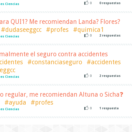
0
0
respuestas
es Ciencias
 para QUI1? Me recomiendan Landa? Flores?
#dudaseeggcc
#profes
#quimica1
0
2
respuestas
es Ciencias
malmente el seguro contra accidentes
cidentes
#constanciaseguro
#accidentes
eggcc
0
2
respuestas
es Ciencias
clo regular, me recomiendan Altuna o Sicha❓
#ayuda
#profes
0
1
respuesta
es Ciencias