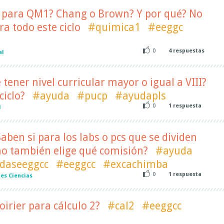
r para QM1? Chang o Brown? Y por qué? No
ra todo este ciclo
#quimica1
#eeggc
0
4
respuestas
al
 tener nivel curricular mayor o igual a VIII?
ciclo?
#ayuda
#pucp
#ayudapls
0
1
respuesta
l
aben si para los labs o pcs que se dividen
no también elige qué comisión?
#ayuda
daseeggcc
#eeggcc
#excachimba
0
1
respuesta
es Ciencias
oirier para cálculo 2?
#cal2
#eeggcc