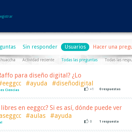
egistrar
guntas
Sin responder
Usuarios
Hacer una preg
f.huaccha
Actividad reciente
Todas las preguntas
Todas las resp
Raffo para diseño digital? ¿Lo
#eeggcc
#ayuda
#diseñodigital
+1
0
respuestas
es Ciencias
libres en eeggcc? Si es así, dónde puede ver
aseggcc
#aulas
#ayuda
0
1
respuesta
al