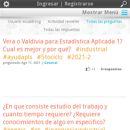
Ingresar | Registrarse
Mostrar Menú
Usuario ecuadrosg
Actividad reciente
Todas las preguntas
Todas las respuestas
Vera o Valdivia para Estadística Aplicada 1?
Cual es mejor y por qué?
#industrial
#ayudapls
#5tociclo
#2021-2
preguntado
Ago 11, 2021
|
General
+1
0
respuestas
¿En que consiste estudio del trabajo y
cuanto tiempo requiere? ¿Requiere
conocimientos de algo en especifico?
#eeggcc
#et
#ingenieriaindustrial