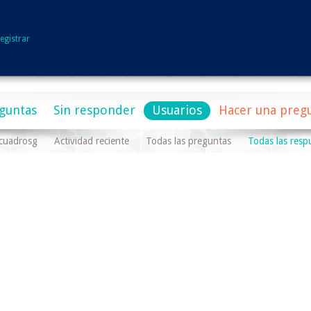
egistrar
guntas
Sin responder
Usuarios
Hacer una preg
ecuadrosg
Actividad reciente
Todas las preguntas
Todas las resp