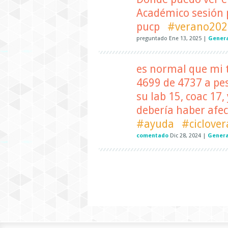
Académico sesión p
pucp
#verano202
preguntado
Ene 13, 2025
|
Gener
es normal que mi t
4699 de 4737 a pes
su lab 15, coac 17,
debería haber afec
#ayuda
#ciclove
comentado
Dic 28, 2024
|
Genera