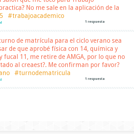
ractica? No me sale en la aplicación de la
5
#trabajoacademico
1
respuesta
al
urno de matrícula para el ciclo verano sea
ar de que aprobé física con 14, química y
 y fucal 11, me retire de AMGA, por lo que no
tado al creaest?. Me confirman por favor?
rano
#turnodematricula
1
respuesta
l