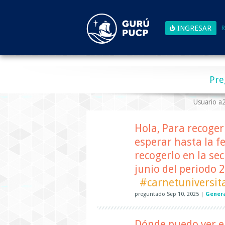
R
Pre
Usuario 
Hola, Para recoger
esperar hasta la f
recogerlo en la se
junio del periodo 2
#carnetuniversit
preguntado
Sep 10, 2025
|
Genera
Dónde puedo ver e