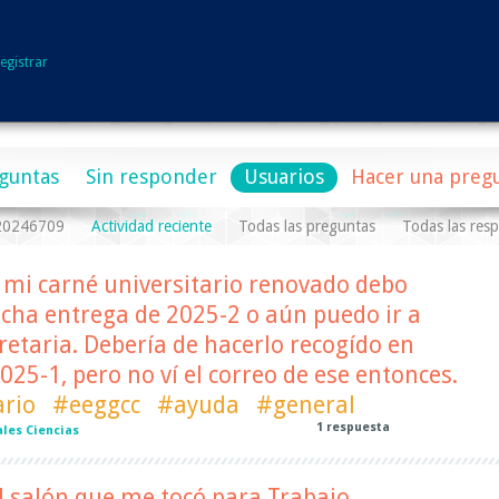
egistrar
guntas
Sin responder
Usuarios
Hacer una preg
a20246709
Actividad reciente
Todas las preguntas
Todas las res
 mi carné universitario renovado debo
echa entrega de 2025-2 o aún puedo ir a
cretaria. Debería de hacerlo recogído en
025-1, pero no ví el correo de ese entonces.
ario
#eeggcc
#ayuda
#general
1
respuesta
les Ciencias
l salón que me tocó para Trabajo