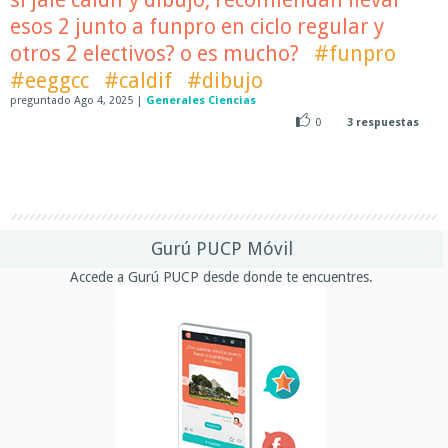
esos 2 junto a funpro en ciclo regular y
otros 2 electivos? o es mucho?
#funpro
#eeggcc
#caldif
#dibujo
preguntado
Ago 4, 2025
|
Generales Ciencias
0
3
respuestas
Gurú PUCP Móvil
Accede a Gurú PUCP desde donde te encuentres.