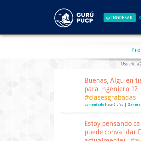
R
Pre
Usuario 
Buenas, Alguien ti
para ingeniero 1?
#clasesgrabadas
comentado
hace
2 días
|
General
Estoy pensando ca
puede convalidar D
actualmente)
#ay