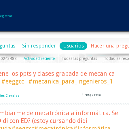
egistrar
guntas
Sin responder
Usuarios
Hacer una preg
a20243488
Actividad reciente
Todas las preguntas
Todas las res
ene los ppts y clases grabada de mecanica
#eeggcc
#mecanica_para_ingenieros_1
1
respuesta
es Ciencias
mbiarme de mecatrónica a informática. Se
idi con ED? (estoy cursando didi
uda#eeggcc#mecatrónica#informática