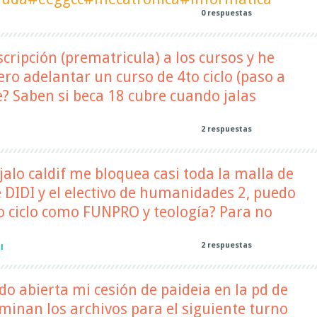
0
respuestas
nscripción (prematricula) a los cursos y he
ero adelantar un curso de 4to ciclo (paso a
e? Saben si beca 18 cubre cuando jalas
2
respuestas
l
i jalo caldif me bloquea casi toda la malla de
de DIDI y el electivo de humanidades 2, puedo
to ciclo como FUNPRO y teología? Para no
2
respuestas
l
do abierta mi cesión de paideia en la pd de
minan los archivos para el siguiente turno