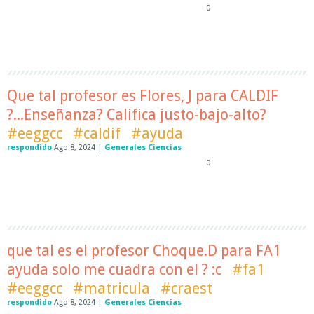
0
Que tal profesor es Flores, J para CALDIF
?...Enseñanza? Califica justo-bajo-alto?
#eeggcc
#caldif
#ayuda
respondido
Ago 8, 2024
|
Generales Ciencias
0
que tal es el profesor Choque.D para FA1
ayuda solo me cuadra con el ? :c
#fa1
#eeggcc
#matricula
#craest
respondido
Ago 8, 2024
|
Generales Ciencias