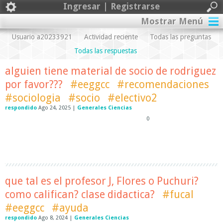
Ingresar | Registrarse
Mostrar Menú
Usuario a20233921
Actividad reciente
Todas las preguntas
Todas las respuestas
alguien tiene material de socio de rodriguez
por favor???
#eeggcc
#recomendaciones
#sociologia
#socio
#electivo2
respondido
Ago 24, 2025
|
Generales Ciencias
0
que tal es el profesor J, Flores o Puchuri?
como califican? clase didactica?
#fucal
#eeggcc
#ayuda
respondido
Ago 8, 2024
|
Generales Ciencias