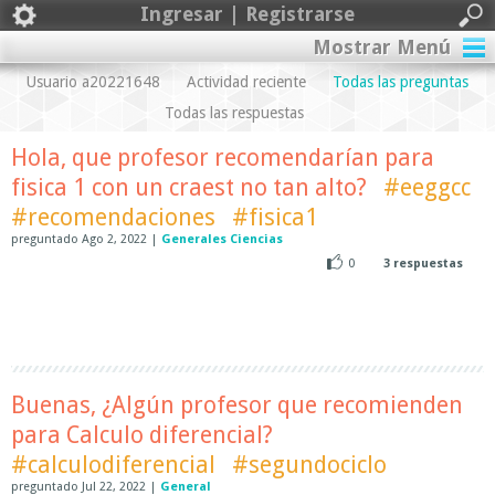
Ingresar | Registrarse
Mostrar Menú
Usuario a20221648
Actividad reciente
Todas las preguntas
Todas las respuestas
Hola, que profesor recomendarían para
fisica 1 con un craest no tan alto?
#eeggcc
#recomendaciones
#fisica1
preguntado
Ago 2, 2022
|
Generales Ciencias
0
3
respuestas
Buenas, ¿Algún profesor que recomienden
para Calculo diferencial?
#calculodiferencial
#segundociclo
preguntado
Jul 22, 2022
|
General