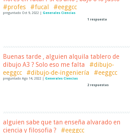
#profes
#fucal
#eeggcc
preguntado
Oct 9, 2022
|
Generales Ciencias
1
respuesta
Buenas tarde , alguien alquila tablero de
dibujo A3 ? Solo eso me falta
#dibujo-
eeggcc
#dibujo-de-ingeniería
#eeggcc
preguntado
Ago 14, 2022
|
Generales Ciencias
2
respuestas
alguien sabe que tan enseña alvarado en
ciencia y filosofia ?
#eeggcc