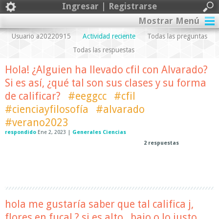
Ingresar | Registrarse
Mostrar Menú
Usuario a20220915
Actividad reciente
Todas las preguntas
Todas las respuestas
Hola! ¿Alguien ha llevado cfil con Alvarado?
Si es así, ¿qué tal son sus clases y su forma
de calificar?
#eeggcc
#cfil
#cienciayfilosofía
#alvarado
#verano2023
respondido
Ene 2, 2023
|
Generales Ciencias
2
respuestas
hola me gustaría saber que tal califica j,
flores en fucal ? si es alto , bajo o lo justo