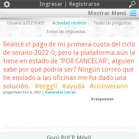
Ingresar | Registrarse
Mostrar Menú
Usuario a20216493
Actividad reciente
Todas las preguntas
Todas las respuestas
Realicé el pago de mi primera cuota del ciclo
de verano 2022-0, pero la plataforma aún la
tiene en estado de "POR CANCELAR", alguien
sabe por qué podría ser? Ningún correo que
he enviado a las oficinas me ha dado una
solución.
#eeggll
#ayuda
#cicloverano
preguntado
Ene 6, 2022
|
Generales Letras
0
respuestas
Gurú PUCP Móvil