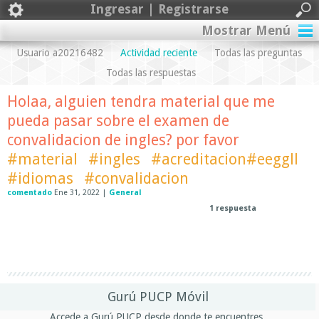
Ingresar | Registrarse
Mostrar Menú
Usuario a20216482
Actividad reciente
Todas las preguntas
Todas las respuestas
Holaa, alguien tendra material que me
pueda pasar sobre el examen de
convalidacion de ingles? por favor
#material
#ingles
#acreditacion#eeggll
#idiomas
#convalidacion
comentado
Ene 31, 2022
|
General
1
respuesta
Gurú PUCP Móvil
Accede a Gurú PUCP desde donde te encuentres.