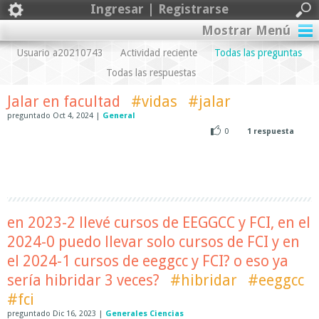
Ingresar | Registrarse
Mostrar Menú
Usuario a20210743
Actividad reciente
Todas las preguntas
Todas las respuestas
Jalar en facultad
#vidas
#jalar
preguntado
Oct 4, 2024
|
General
0
1
respuesta
en 2023-2 llevé cursos de EEGGCC y FCI, en el
2024-0 puedo llevar solo cursos de FCI y en
el 2024-1 cursos de eeggcc y FCI? o eso ya
sería hibridar 3 veces?
#hibridar
#eeggcc
#fci
preguntado
Dic 16, 2023
|
Generales Ciencias