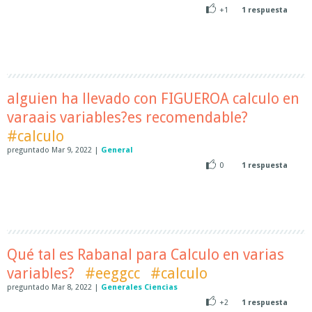
+1
1
respuesta
alguien ha llevado con FIGUEROA calculo en
varaais variables?es recomendable?
#calculo
preguntado
Mar 9, 2022
|
General
0
1
respuesta
Qué tal es Rabanal para Calculo en varias
variables?
#eeggcc
#calculo
preguntado
Mar 8, 2022
|
Generales Ciencias
+2
1
respuesta