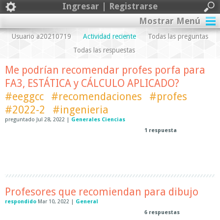
Ingresar | Registrarse
Mostrar Menú
Usuario a20210719
Actividad reciente
Todas las preguntas
Todas las respuestas
Me podrían recomendar profes porfa para
FA3, ESTÁTICA y CÁLCULO APLICADO?
#eeggcc
#recomendaciones
#profes
#2022-2
#ingenieria
preguntado
Jul 28, 2022
|
Generales Ciencias
1
respuesta
Profesores que recomiendan para dibujo
respondido
Mar 10, 2022
|
General
6
respuestas