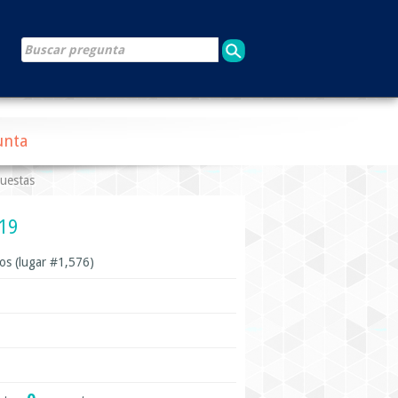
unta
puestas
719
s (lugar #
1,576
)