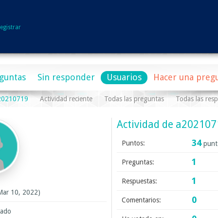
egistrar
guntas
Sin responder
Usuarios
Hacer una preg
a20210719
Actividad reciente
Todas las preguntas
Todas las res
Actividad de a20210
34
Puntos:
punto
1
Preguntas:
1
Respuestas:
 Mar 10, 2022)
0
Comentarios:
rado