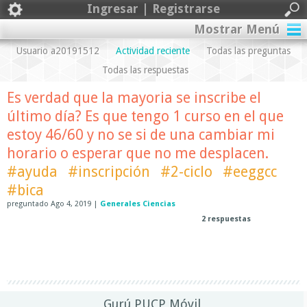
Ingresar | Registrarse
Mostrar Menú
Usuario a20191512
Actividad reciente
Todas las preguntas
Todas las respuestas
Es verdad que la mayoria se inscribe el
último día? Es que tengo 1 curso en el que
estoy 46/60 y no se si de una cambiar mi
horario o esperar que no me desplacen.
#ayuda
#inscripción
#2-ciclo
#eeggcc
#bica
preguntado
Ago 4, 2019
|
Generales Ciencias
2
respuestas
Gurú PUCP Móvil