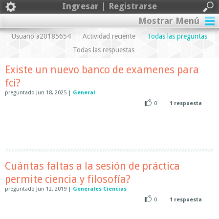
Ingresar | Registrarse
Mostrar Menú
Usuario a20185654
Actividad reciente
Todas las preguntas
Todas las respuestas
Existe un nuevo banco de examenes para
fci?
preguntado
Jun 18, 2025
|
General
0
1
respuesta
Cuántas faltas a la sesión de práctica
permite ciencia y filosofía?
preguntado
Jun 12, 2019
|
Generales Ciencias
0
1
respuesta