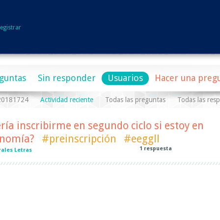
egistrar
guntas
Sin responder
Usuarios
Hacer una preg
a20181724
Actividad reciente
Todas las preguntas
Todas las res
ría inscribirme en segundo ciclo si estoy en
onomía?
#preinscripción
#eeggll
1
respuesta
ales Letras