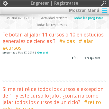
Ingresar | Registrarse
Mostrar Menú
Usuario a20173008
Actividad reciente
Todas las preguntas
Todas las respuestas
Te botan al jalar 11 cursos o 10 en estudios
generales de ciencias ?
#vidas
#jalar
#cursos
preguntado
May 17, 2019
|
General
0
1
respuesta
Si me retiré de todos los cursos a excepcion
de 1 , y este curso lo jalo . ¿contaría como
jalar todos los cursos de un ciclo?
#retiro
#de
#cursos