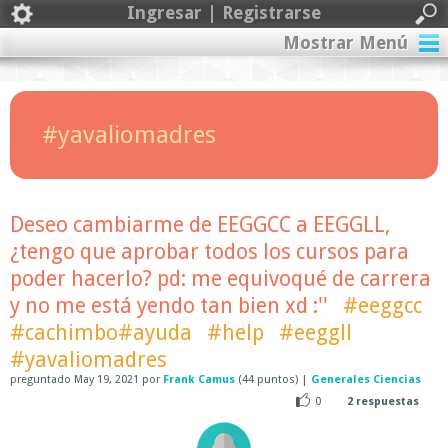
Ingresar | Registrarse
Mostrar Menú
#yavaliomadres
Deseo cambiarme de EEGGCC a EEGGLL,
¿tengo que aprobar todos los cursos para
poder hacerlo? pd: me equivoqué de carrera
y no me está yendo tan bien xd :''
#eeggcc
#cachimbo#ayuda
#help
#eeggll
#yavaliomadres
preguntado
May 19, 2021
por
Frank Camus
(
44
puntos)
|
Generales Ciencias
0
2
respuestas