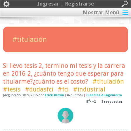
Ingresar | Registrarse
Mostrar Menú
#titulación
Si llevo tesis 2, termino mi tesis y la carrera
en 2016-2, ¿cuánto tengo que esperar para
titularme?¿cuánto es el costo?
#titulación
#tesis
#dudasfci
#fci
#industrial
preguntado
Dic 9, 2015
por
Erick Brown
(
34
puntos)
|
Ciencias e Ingeniería
+2
3
respuestas