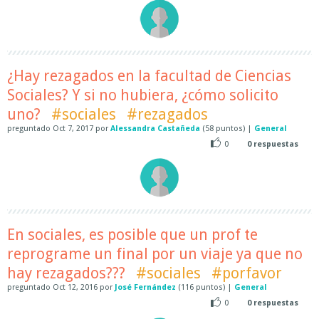
¿Hay rezagados en la facultad de Ciencias
Sociales? Y si no hubiera, ¿cómo solicito
uno?
#sociales
#rezagados
preguntado
Oct 7, 2017
por
Alessandra Castañeda
(
58
puntos)
|
General
0
0
respuestas
En sociales, es posible que un prof te
reprograme un final por un viaje ya que no
hay rezagados???
#sociales
#porfavor
preguntado
Oct 12, 2016
por
José Fernández
(
116
puntos)
|
General
0
0
respuestas