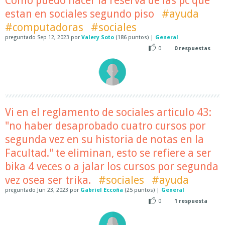
Como puedo hacer la reserva de las pc que
estan en sociales segundo piso
#ayuda
#computadoras
#sociales
preguntado
Sep 12, 2023
por
Valery Soto
(
186
puntos)
|
General
0
0
respuestas
Vi en el reglamento de sociales articulo 43:
"no haber desaprobado cuatro cursos por
segunda vez en su historia de notas en la
Facultad." te eliminan, esto se refiere a ser
bika 4 veces o a jalar los cursos por segunda
vez osea ser trika.
#sociales
#ayuda
preguntado
Jun 23, 2023
por
Gabriel Eccoña
(
25
puntos)
|
General
0
1
respuesta