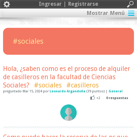
Ingresar | Registrarse
Mostrar Menú
#sociales
Hola, ¿saben como es el proceso de alquiler
de casilleros en la facultad de Ciencias
Sociales?
#sociales
#casilleros
preguntado
Mar 15, 2024
por
Leonardo Argandoña
(
39
puntos)
|
General
+2
0
respuestas