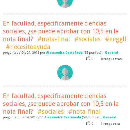
En facultad, especificamente ciencias
sociales, ¿se puede aprobar con 10,5 en la
nota final?
#nota-final
#sociales
#eeggll
#necesitoayuda
preguntado
Dic 21, 2018
por
Alessandra Castañeda
(
58
puntos)
|
General
0
0
respuestas
En facultad, especificamente ciencias
sociales, ¿se puede aprobar con 10,5 en la
nota final?
#sociales
#nota-final
preguntado
Dic 4, 2017
por
Alessandra Castañeda
(
58
puntos)
|
General
0
1
respuesta