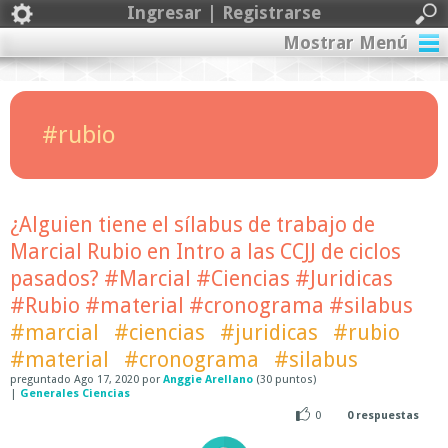
Ingresar | Registrarse
Mostrar Menú
#rubio
¿Alguien tiene el sílabus de trabajo de
Marcial Rubio en Intro a las CCJJ de ciclos
pasados? #Marcial #Ciencias #Juridicas
#Rubio #material #cronograma #silabus
#marcial
#ciencias
#juridicas
#rubio
#material
#cronograma
#silabus
preguntado
Ago 17, 2020
por
Anggie Arellano
(
30
puntos)
|
Generales Ciencias
0
0
respuestas