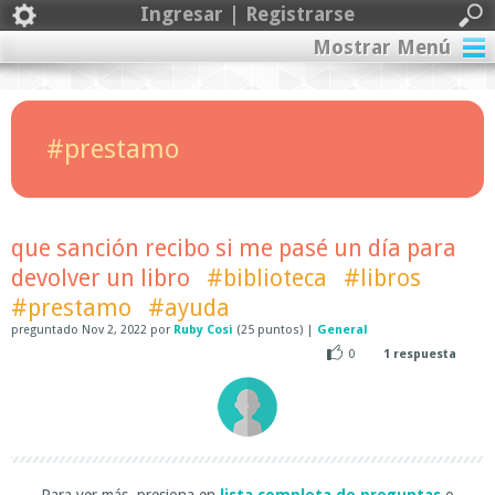
Ingresar | Registrarse
Mostrar Menú
#prestamo
que sanción recibo si me pasé un día para
devolver un libro
#biblioteca
#libros
#prestamo
#ayuda
preguntado
Nov 2, 2022
por
Ruby Cosi
(
25
puntos)
|
General
0
1
respuesta
Para ver más, presiona en
lista completa de preguntas
o