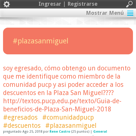
Ingresar | Registrarse
Mostrar Menú
#plazasanmiguel
soy egresado, cómo obtengo un documento
que me identifique como miembro de la
comunidad pucp y asi poder acceder a los
descuentos en la Plaza San Miguel????
http://textos.pucp.edu.pe/texto/Guia-de-
beneficios-de-Plaza-San-Miguel-2018
#egresados
#comunidadpucp
#descuentos
#plazasanmiguel
preguntado
Ago 25, 2018
por
Rene Castro
(
25
puntos)
|
General