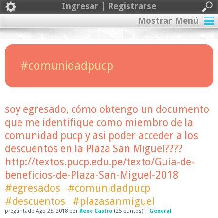
Ingresar | Registrarse
Mostrar Menú
#comunidadpucp
soy egresado, cómo obtengo un documento
que me identifique como miembro de la
comunidad pucp y asi poder acceder a los
descuentos en la Plaza San Miguel????
http://textos.pucp.edu.pe/texto/Guia-de-
beneficios-de-Plaza-San-Miguel-2018
#egresados
#comunidadpucp
#descuentos
#plazasanmiguel
preguntado
Ago 25, 2018
por
Rene Castro
(
25
puntos)
|
General