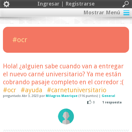
Ingresar | Registrarse
Mostrar Menú
#ocr
Hola! ¿alguien sabe cuando van a entregar
el nuevo carné universitario? Ya me están
cobrando pasaje completo en el corredor :(
#ocr
#ayuda
#carnetuniversitario
preguntado
Abr 3, 2023
por
Milagros Manrique
(
116
puntos)
|
General
0
1
respuesta