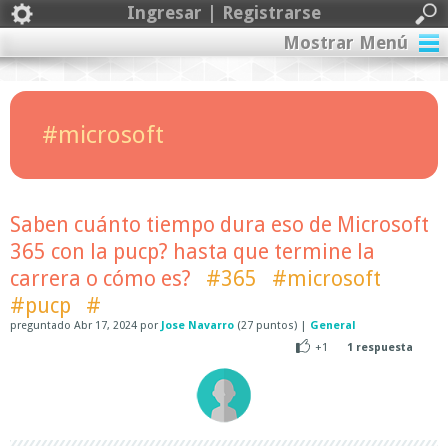
Ingresar | Registrarse
Mostrar Menú
#microsoft
Saben cuánto tiempo dura eso de Microsoft
365 con la pucp? hasta que termine la
carrera o cómo es?
#365
#microsoft
#pucp
#
preguntado
Abr 17, 2024
por
Jose Navarro
(
27
puntos)
|
General
+1
1
respuesta