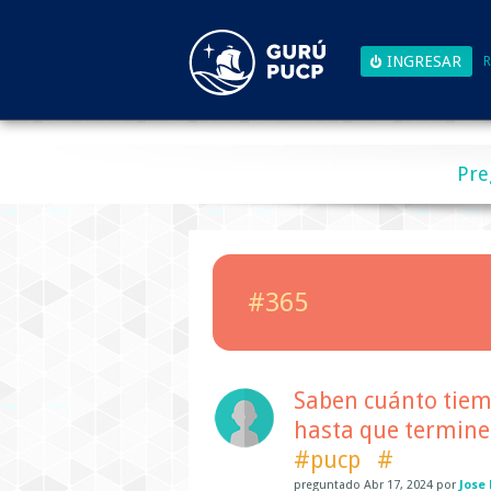
R
Pre
#365
Saben cuánto tiem
hasta que termine 
#pucp
#
preguntado
Abr 17, 2024
por
Jose