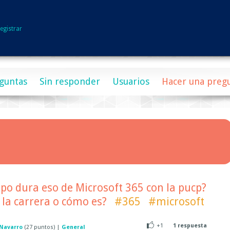
egistrar
guntas
Sin responder
Usuarios
Hacer una preg
po dura eso de Microsoft 365 con la pucp?
la carrera o cómo es?
#365
#microsoft
+1
1
respuesta
 Navarro
(
27
puntos)
|
General