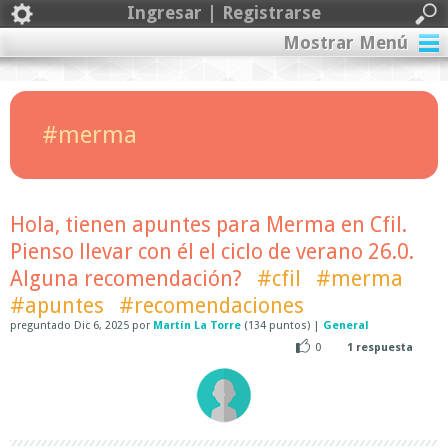
Ingresar | Registrarse
Mostrar Menú
#merma
Hola, tienen apuntes para Merma en Cfil.
Pienso llevar con él el ciclo de verano 26.0.
Alguna recomendación?
#cfil
#merma
#apuntes
#recomendaciones
preguntado
Dic 6, 2025
por
Martín La Torre
(
134
puntos)
|
General
0
1
respuesta