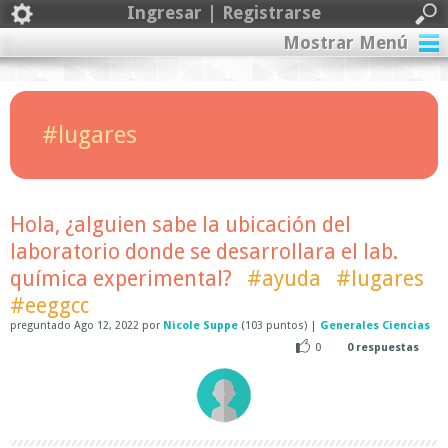
Ingresar | Registrarse
Mostrar Menú
#lugares
Hola, ¿alguien sabe la ubicación del
laboratorio donde se desarrollara el lab.
química experimental?
#ayuda
#lugares
#eeggcc
preguntado
Ago 12, 2022
por
Nicole Suppe
(
103
puntos)
|
Generales Ciencias
0
0
respuestas