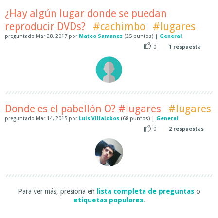
¿Hay algún lugar donde se puedan
reproducir DVDs?
#cachimbo
#lugares
preguntado
Mar 28, 2017
por
Mateo Samanez
(
25
puntos)
|
General
0
1
respuesta
Donde es el pabellón O? #lugares
#lugares
preguntado
Mar 14, 2015
por
Luis Villalobos
(
68
puntos)
|
General
0
2
respuestas
Para ver más, presiona en
lista completa de preguntas
o
etiquetas populares
.