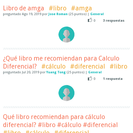
Libro de amga
#libro
#amga
preguntado
Ago 19, 2019
por
Jose Roman
(
25
puntos)
|
General
0
3
respuestas
¿Qué libro me recomiendan para Calculo
Diferencial?
#cálculo
#diferencial
#libro
preguntado
Jul 20, 2019
por
Yuang Tong
(
25
puntos)
|
General
0
1
respuesta
Qué libro recomiendan para cálculo
diferencial? #libro #cálculo #diferencial
#libro
#cálculo
#diferencial