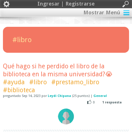
Ingresar | Registrarse
Mostrar Menú
#libro
Qué hago si he perdido el libro de la
biblioteca en la misma universidad?😭
#ayuda
#libro
#prestamo_libro
#biblioteca
preguntado
Sep 14, 2023
por
Leydi Chipana
(
25
puntos)
|
General
0
1
respuesta