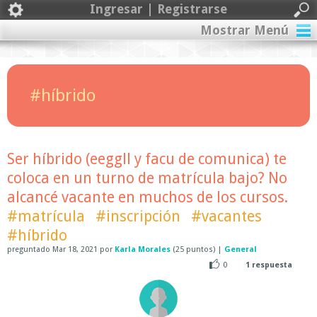
Ingresar | Registrarse
Mostrar Menú
#híbrido
Ser híbrido (eeggll y facu de comunica) te
coloca en un turno de matrícula bajo? No
alcancé vacante en muchos de los cursos.
#matrícula
#inscripción
#vacantes
#híbrido
preguntado
Mar 18, 2021
por
Karla Morales
(
25
puntos)
|
General
0
1
respuesta