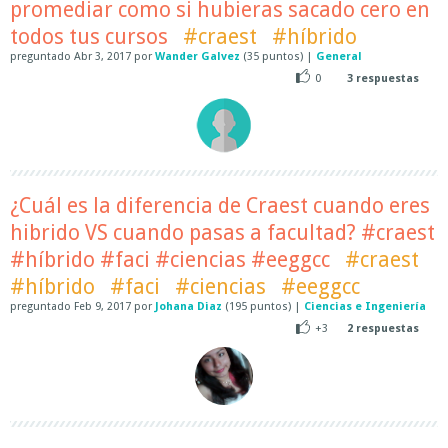
promediar como si hubieras sacado cero en
todos tus cursos
#craest
#híbrido
preguntado
Abr 3, 2017
por
Wander Galvez
(
35
puntos)
|
General
0
3
respuestas
¿Cuál es la diferencia de Craest cuando eres
hibrido VS cuando pasas a facultad? #craest
#híbrido #faci #ciencias #eeggcc
#craest
#híbrido
#faci
#ciencias
#eeggcc
preguntado
Feb 9, 2017
por
Johana Diaz
(
195
puntos)
|
Ciencias e Ingeniería
+3
2
respuestas