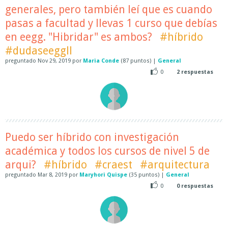
generales, pero también leí que es cuando
pasas a facultad y llevas 1 curso que debías
en eegg. "Hibridar" es ambos?
#híbrido
#dudaseeggll
preguntado
Nov 29, 2019
por
Maria Conde
(
87
puntos)
|
General
0
2
respuestas
Puedo ser híbrido con investigación
académica y todos los cursos de nivel 5 de
arqui?
#híbrido
#craest
#arquitectura
preguntado
Mar 8, 2019
por
Maryhori Quispe
(
35
puntos)
|
General
0
0
respuestas