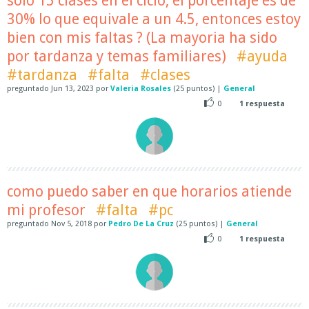
solo 15 clases en el ciclo, el porcentaje es de
30% lo que equivale a un 4.5, entonces estoy
bien con mis faltas ? (La mayoria ha sido
por tardanza y temas familiares)
#ayuda
#tardanza
#falta
#clases
preguntado
Jun 13, 2023
por
Valeria Rosales
(
25
puntos)
|
General
0
1
respuesta
como puedo saber en que horarios atiende
mi profesor
#falta
#pc
preguntado
Nov 5, 2018
por
Pedro De La Cruz
(
25
puntos)
|
General
0
1
respuesta