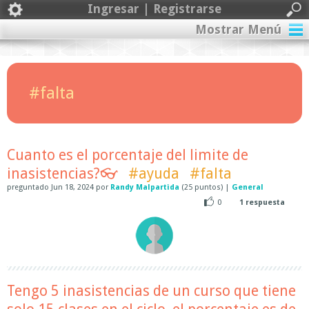
Ingresar | Registrarse
Mostrar Menú
#falta
Cuanto es el porcentaje del limite de
inasistencias?👓
#ayuda
#falta
preguntado
Jun 18, 2024
por
Randy Malpartida
(
25
puntos)
|
General
0
1
respuesta
Tengo 5 inasistencias de un curso que tiene