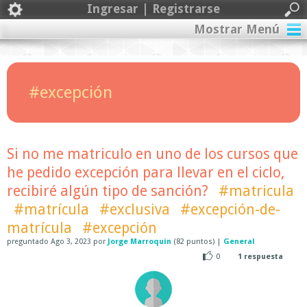
Ingresar | Registrarse
Mostrar Menú
#excepción
Si no me matriculo en uno de los cursos que
he pedido excepción para llevar en el ciclo,
recibiré algún tipo de sanción?
#matricula
#matrícula
#exclusiva
#excepción-de-
matrícula
#excepción
preguntado
Ago 3, 2023
por
Jorge Marroquin
(
82
puntos)
|
General
0
1
respuesta