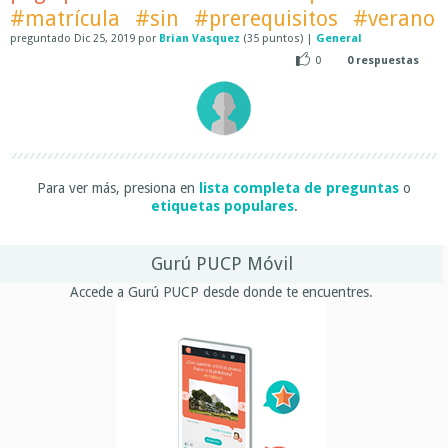
#matrícula
#sin
#prerequisitos
#verano
preguntado
Dic 25, 2019
por
Brian Vasquez
(
35
puntos)
|
General
0
0
respuestas
Para ver más, presiona en
lista completa de preguntas
o
etiquetas populares
.
Gurú PUCP Móvil
Accede a Gurú PUCP desde donde te encuentres.