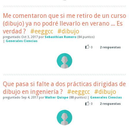
Me comentaron que si me retiro de un curso
(dibujo) ya no podré llevarlo en verano ... Es
verdad ?
#eeggcc
#dibujo
preguntado
Oct 3, 2017
por
Sebasthian Romero
(
84
puntos)
|
Generales Ciencias
0
2
respuestas
Que pasa si falte a dos prácticas dirigidas de
dibujo en ingeniería ?
#eeggcc
#dibujo
preguntado
Sep 4, 2017
por
Walter Quispe
(
88
puntos)
|
Generales Ciencias
0
2
respuestas