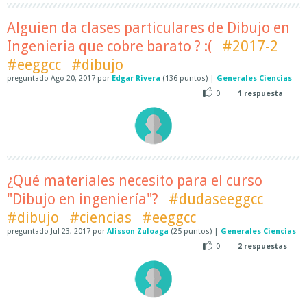
Alguien da clases particulares de Dibujo en
Ingenieria que cobre barato ? :(
#2017-2
#eeggcc
#dibujo
preguntado
Ago 20, 2017
por
Edgar Rivera
(
136
puntos)
|
Generales Ciencias
0
1
respuesta
¿Qué materiales necesito para el curso
"Dibujo en ingeniería"?
#dudaseeggcc
#dibujo
#ciencias
#eeggcc
preguntado
Jul 23, 2017
por
Alisson Zuloaga
(
25
puntos)
|
Generales Ciencias
0
2
respuestas