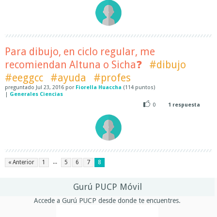
Para dibujo, en ciclo regular, me
recomiendan Altuna o Sicha❓
#dibujo
#eeggcc
#ayuda
#profes
preguntado
Jul 23, 2016
por
Fiorella Huaccha
(
114
puntos)
|
Generales Ciencias
0
1
respuesta
...
« Anterior
1
5
6
7
8
Gurú PUCP Móvil
Accede a Gurú PUCP desde donde te encuentres.