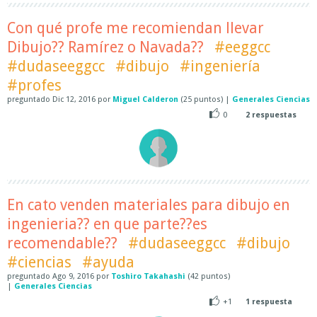
Con qué profe me recomiendan llevar
Dibujo?? Ramírez o Navada??
#eeggcc
#dudaseeggcc
#dibujo
#ingeniería
#profes
preguntado
Dic 12, 2016
por
Miguel Calderon
(
25
puntos)
|
Generales Ciencias
0
2
respuestas
En cato venden materiales para dibujo en
ingenieria?? en que parte??es
recomendable??
#dudaseeggcc
#dibujo
#ciencias
#ayuda
preguntado
Ago 9, 2016
por
Toshiro Takahashi
(
42
puntos)
|
Generales Ciencias
+1
1
respuesta