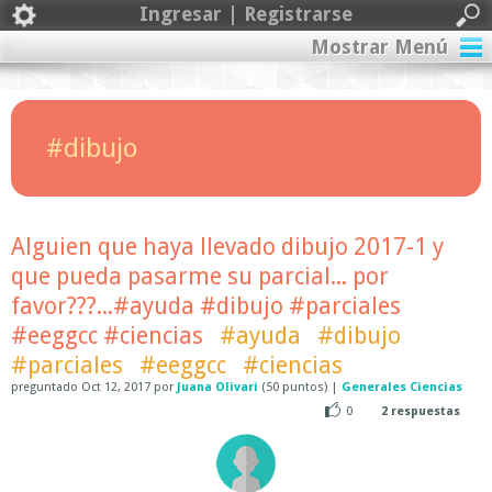
Ingresar | Registrarse
Mostrar Menú
#dibujo
Alguien que haya llevado dibujo 2017-1 y
que pueda pasarme su parcial... por
favor???...#ayuda #dibujo #parciales
#eeggcc #ciencias
#ayuda
#dibujo
#parciales
#eeggcc
#ciencias
preguntado
Oct 12, 2017
por
Juana Olivari
(
50
puntos)
|
Generales Ciencias
0
2
respuestas