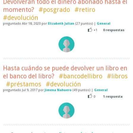
Devolverán todo el dinero abonado hasta el
momento?
#posgrado
#retiro
#devolución
preguntado
Abr 18, 2020
por
Elizabeth Julian
(
27
puntos)
|
General
+1
0
respuestas
Hasta cuándo se puede devolver un libro en
el banco del libro?
#bancodellibro
#libros
#préstamos
#devolución
preguntado
Jul 9, 2017
por
Jimena Nahuero
(
49
puntos)
|
General
0
1
respuesta