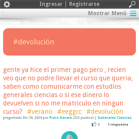
Ingresar | Registrarse
Mostrar Menú
#devolución
gente ya hice el primer pago pero , recien
veo que no podre llevar el curso que queria,
saben como comunicarme con estudios
generales ciencias o si ese dinero lo
devuelven si no me matriculo en ningun
curso?
#verano
#eeggcc
#devolución
preguntado
Dic 30, 2024
por
Piero Garate
(
222
puntos)
|
Generales Ciencias
0
1
respuesta