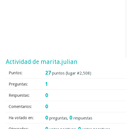
Actividad de marita.julian
27
Puntos:
puntos (lugar #
2,508
)
1
Preguntas:
0
Respuestas:
0
Comentarios:
0
0
Ha votado en:
preguntas,
respuestas
0
0