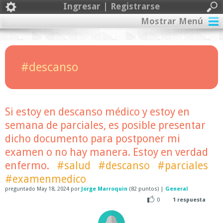
Ingresar | Registrarse
Mostrar Menú
#descanso
Si estoy en descanso médico y estoy en
semana de parciales, es posible presentar
dicho documento para postponer mi
examen o no hay manera. Estoy en verdad
enfermo.
#salud
#descanso
#parciales
#examenmedico
preguntado
May 18, 2024
por
Jorge Marroquin
(
82
puntos)
|
General
0
1
respuesta