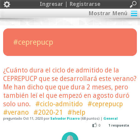
Ingresar | Registrarse
Mostrar Menú
#ceprepucp
¿Cuánto dura el ciclo de admitido de la
CEPREPUCP que se desarrollará este verano?
Me han dicho que que dura 2 meses, pero
también leí el que empezó en agosto duró
solo uno.
#ciclo-admitido
#ceprepucp
#verano
#2020-21
#help
preguntado
Oct 11, 2020
por
Salvador Pizarro
(
68
puntos)
|
General
0
1
respuesta