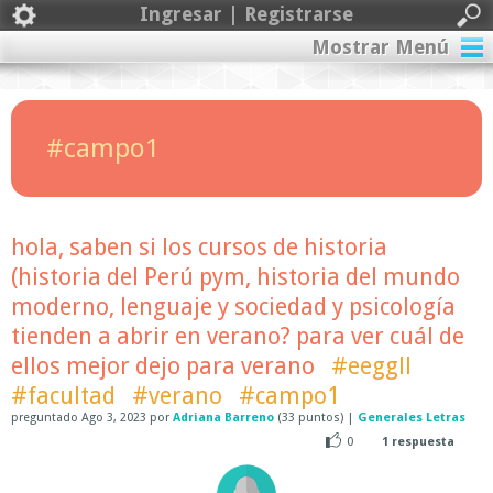
Ingresar | Registrarse
Mostrar Menú
#campo1
hola, saben si los cursos de historia
(historia del Perú pym, historia del mundo
moderno, lenguaje y sociedad y psicología
tienden a abrir en verano? para ver cuál de
ellos mejor dejo para verano
#eeggll
#facultad
#verano
#campo1
preguntado
Ago 3, 2023
por
Adriana Barreno
(
33
puntos)
|
Generales Letras
0
1
respuesta